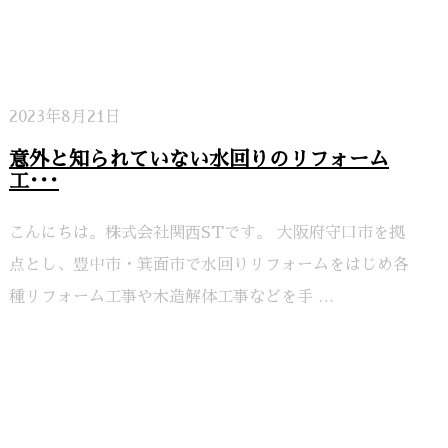
2023年8月21日
意外と知られていない水回りのリフォーム
工･･･
こんにちは。株式会社関⻄STです。 大阪府守口市を拠
点とし、豊中市・箕面市で水回りリフォームをはじめ各
種リフォーム工事や木造解体工事などを手 …