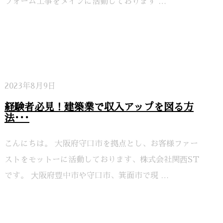
フォーム工事をメインに活動しております …
2023年8月9日
経験者必見！建築業で収入アップを図る方
法･･･
こんにちは。 大阪府守口市を拠点とし、お客様ファー
ストをモットーに活動しております、株式会社関⻄ST
です。 ⼤阪府豊中市や守口市、箕面市で現 …