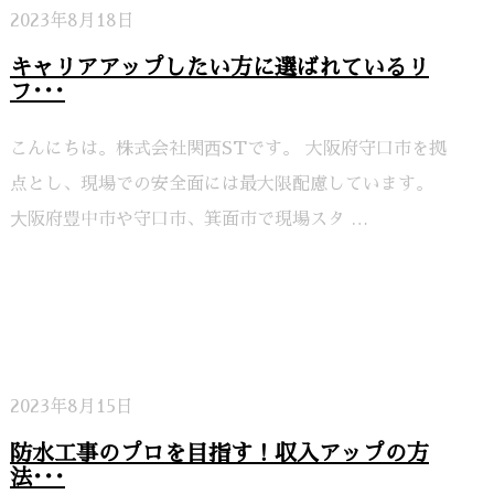
2023年8月18日
キャリアアップしたい方に選ばれているリ
フ･･･
こんにちは。株式会社関⻄STです。 大阪府守口市を拠
点とし、現場での安全面には最大限配慮しています。
⼤阪府豊中市や守口市、箕面市で現場スタ …
2023年8月15日
防水工事のプロを目指す！収入アップの方
法･･･